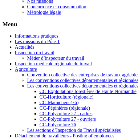
Nos missions
Concurrence et consommation
Métrologie légale
Menu
Informations pratiques
Les missions du Pôle T
Actualités
Inspection du travail
Métier d’inspecteur du travail
Inspection médicale régionale du travail
Agriculture
Convention collective des entreprises de travaux agricole
Les conventions collectives départementales et régionale
Les conventions collectives départementales et régionale
CC-Exploitations forestières de Haute-Normandie
CC-Horticulture (régionale)
CC-Maraichers (76)
CC-Pépinières (régionale)
CC-Polyculture 27 - cadres
CC-Polyculture 27 - ouvriers
CC-Polyculture 76
Les sections d’Inspection du Travail spécialisées
Détachement de travailleurs - Posting of employees