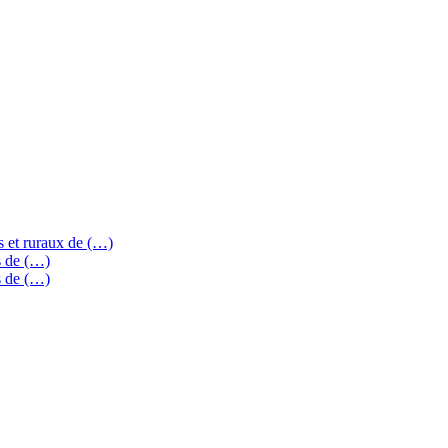
s et ruraux de (…)
s de (…)
s de (…)