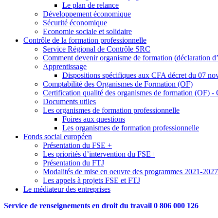
Le plan de relance
Développement économique
Sécurité économique
Economie sociale et solidaire
Contrôle de la formation professionnelle
Service Régional de Contrôle SRC
Comment devenir organisme de formation (déclaration d’a
Apprentissage
Dispositions spécifiques aux CFA décret du 07 no
Comptabilité des Organismes de Formation (OF)
Certification qualité des organismes de formation (OF)
Documents utiles
Les organismes de formation professionnelle
Foires aux questions
Les organismes de formation professionnelle
Fonds social européen
Présentation du FSE +
Les priorités d’intervention du FSE+
Présentation du FTJ
Modalités de mise en oeuvre des programmes 2021-2027
Les appels à projets FSE et FTJ
Le médiateur des entreprises
Service de renseignements en droit du travail 0 806 000 126