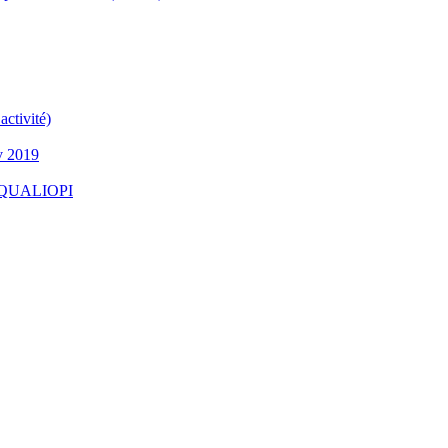
ctivité)
v 2019
 - QUALIOPI