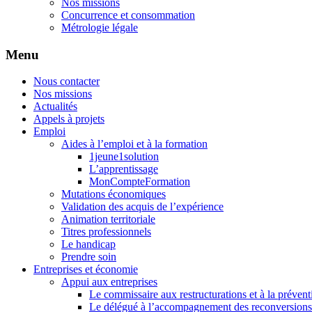
Nos missions
Concurrence et consommation
Métrologie légale
Menu
Nous contacter
Nos missions
Actualités
Appels à projets
Emploi
Aides à l’emploi et à la formation
1jeune1solution
L’apprentissage
MonCompteFormation
Mutations économiques
Validation des acquis de l’expérience
Animation territoriale
Titres professionnels
Le handicap
Prendre soin
Entreprises et économie
Appui aux entreprises
Le commissaire aux restructurations et à la prévent
Le délégué à l’accompagnement des reconversions