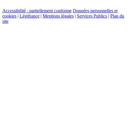
Accessibilité : partiellement conforme
Données personnelles et
cookies
|
Légifrance
|
Mentions légales
|
Services Publics
|
Plan du
site