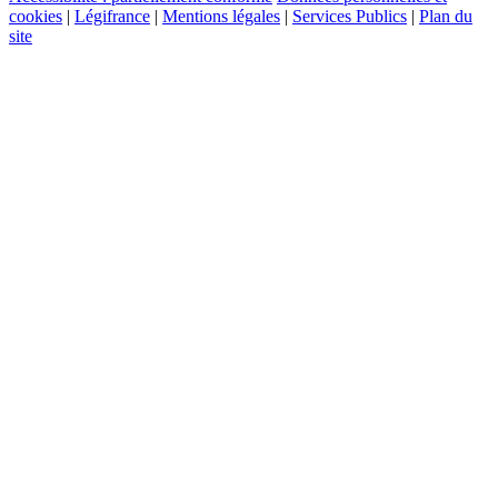
cookies
|
Légifrance
|
Mentions légales
|
Services Publics
|
Plan du
site