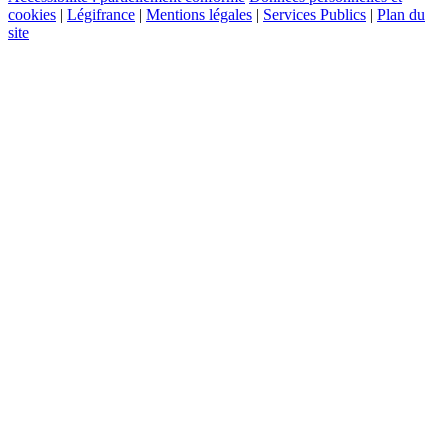
cookies
|
Légifrance
|
Mentions légales
|
Services Publics
|
Plan du
site