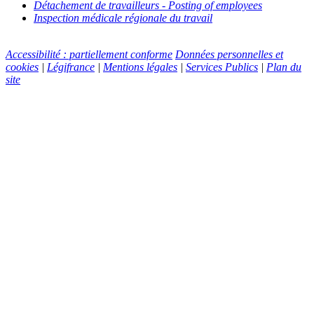
Détachement de travailleurs - Posting of employees
Inspection médicale régionale du travail
Accessibilité : partiellement conforme
Données personnelles et
cookies
|
Légifrance
|
Mentions légales
|
Services Publics
|
Plan du
site