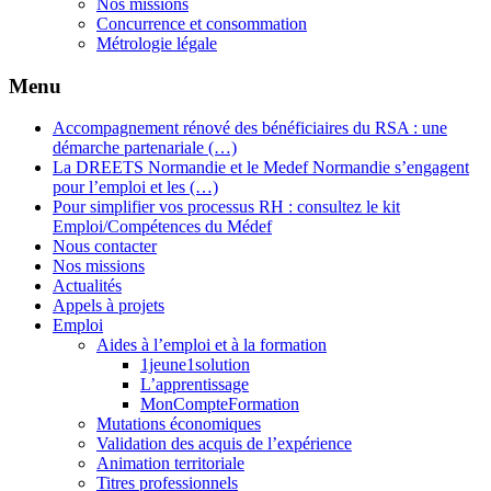
Nos missions
Concurrence et consommation
Métrologie légale
Menu
Accompagnement rénové des bénéficiaires du RSA : une
démarche partenariale (…)
La DREETS Normandie et le Medef Normandie s’engagent
pour l’emploi et les (…)
Pour simplifier vos processus RH : consultez le kit
Emploi/Compétences du Médef
Nous contacter
Nos missions
Actualités
Appels à projets
Emploi
Aides à l’emploi et à la formation
1jeune1solution
L’apprentissage
MonCompteFormation
Mutations économiques
Validation des acquis de l’expérience
Animation territoriale
Titres professionnels