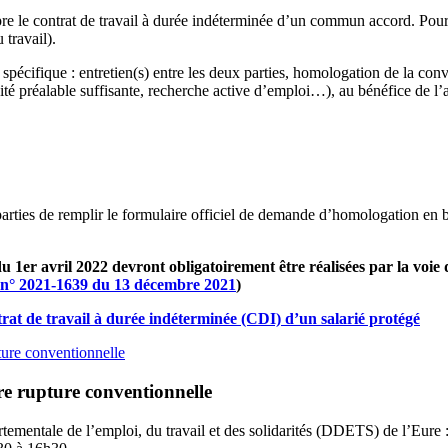
re le contrat de travail à durée indéterminée d’un commun accord. Pour 
 travail).
spécifique : entretien(s) entre les deux parties, homologation de la conv
ivité préalable suffisante, recherche active d’emploi…), au bénéfice de 
parties de remplir le formulaire officiel de demande d’homologation en b
u 1er avril 2022
devront obligatoirement être réalisées par la voie
 n° 2021-1639 du 13 décembre 2021
)
at de travail à durée indéterminée (CDI) d’un salarié protégé
ture conventionnelle
tre rupture conventionnelle
rtementale de l’emploi, du travail et des solidarités (DDETS) de l’Eure 