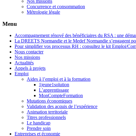
Nos missions
Concurrence et consommation
Métrologie légale
Menu
Accompagnement rénové des bénéficiaires du RSA : une démar
La DREETS Normandie et le Medef Normandie s’engagent pour
Pour simplifier vos processus RH : consultez le kit Emploi/C
Nous contacter
Nos missions
Actualités
Appels à projets
Emploi
Aides à l’emploi et à la formation
1jeune1solution
L’apprentissage
MonCompteFormation
Mutations économiques
Validation des acquis de l’expérience
Animation territoriale
Titres professionnels
Le handicap
Prendre soin
Entreprises et économie