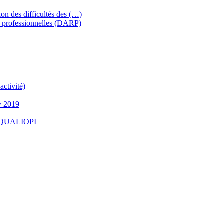
ion des difficultés des (…)
 professionnelles (DARP)
ctivité)
v 2019
 - QUALIOPI