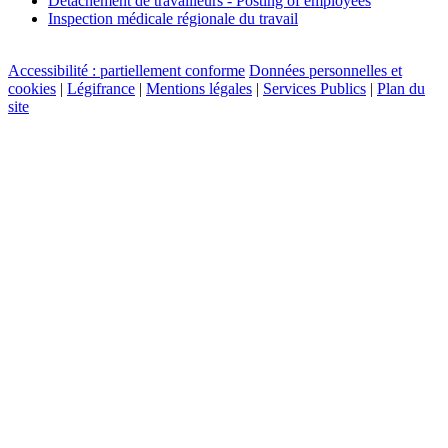
Détachement de travailleurs - Posting of employees
Inspection médicale régionale du travail
Accessibilité : partiellement conforme
Données personnelles et
cookies
|
Légifrance
|
Mentions légales
|
Services Publics
|
Plan du
site