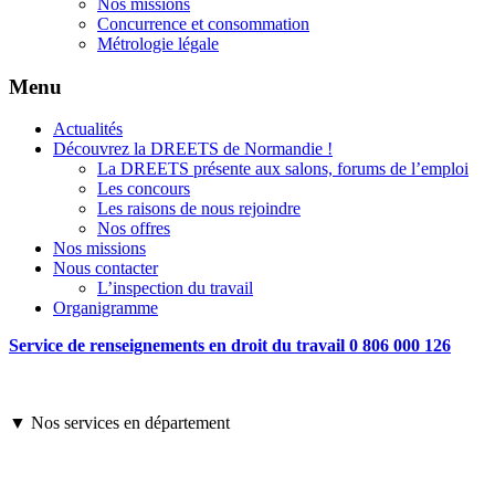
Nos missions
Concurrence et consommation
Métrologie légale
Menu
Actualités
Découvrez la DREETS de Normandie !
La DREETS présente aux salons, forums de l’emploi
Les concours
Les raisons de nous rejoindre
Nos offres
Nos missions
Nous contacter
L’inspection du travail
Organigramme
Service de renseignements en droit du travail 0 806 000 126
▼ Nos services en département