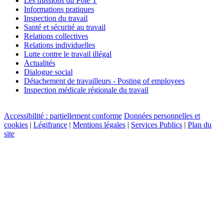
Les missions du Pôle T
Informations pratiques
Inspection du travail
Santé et sécurité au travail
Relations collectives
Relations individuelles
Lutte contre le travail illégal
Actualités
Dialogue social
Détachement de travailleurs - Posting of employees
Inspection médicale régionale du travail
Accessibilité : partiellement conforme
Données personnelles et
cookies
|
Légifrance
|
Mentions légales
|
Services Publics
|
Plan du
site