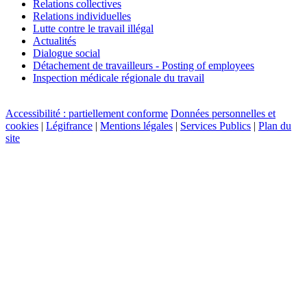
Relations collectives
Relations individuelles
Lutte contre le travail illégal
Actualités
Dialogue social
Détachement de travailleurs - Posting of employees
Inspection médicale régionale du travail
Accessibilité : partiellement conforme
Données personnelles et
cookies
|
Légifrance
|
Mentions légales
|
Services Publics
|
Plan du
site