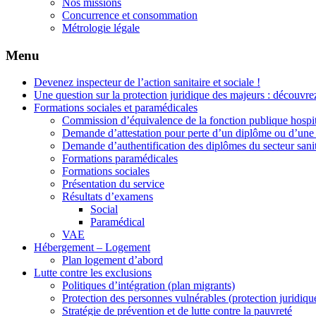
Nos missions
Concurrence et consommation
Métrologie légale
Menu
Devenez inspecteur de l’action sanitaire et sociale !
Une question sur la protection juridique des majeurs : découvrez
Formations sociales et paramédicales
Commission d’équivalence de la fonction publique hospit
Demande d’attestation pour perte d’un diplôme ou d’une 
Demande d’authentification des diplômes du secteur sanit
Formations paramédicales
Formations sociales
Présentation du service
Résultats d’examens
Social
Paramédical
VAE
Hébergement – Logement
Plan logement d’abord
Lutte contre les exclusions
Politiques d’intégration (plan migrants)
Protection des personnes vulnérables (protection juridiqu
Stratégie de prévention et de lutte contre la pauvreté