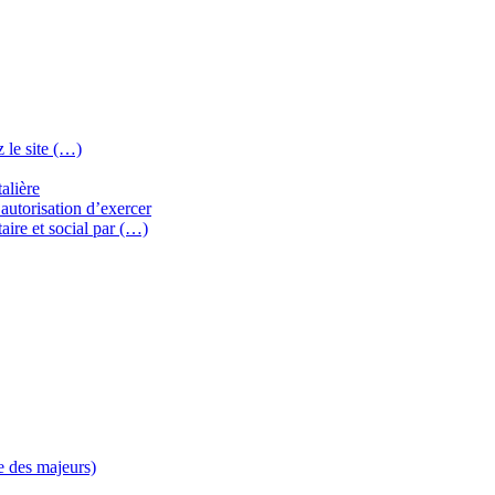
 le site (…)
alière
autorisation d’exercer
aire et social par (…)
e des majeurs)