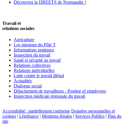
Découvrez la DREETS de Normandie !
Travail et
relations sociales
Agriculture
Les missions du Pôle T
Informations pratiques
Inspection du travail
Santé et sécurité au travail
Relations collectives
Relations individuelles
Lutte contre le travail illégal
Actualités
Dialogue social
Détachement de travailleurs - Posting of employees
Inspection médicale régionale du travail
Accessibilité : partiellement conforme
Données personnelles et
cookies
|
Légifrance
|
Mentions légales
|
Services Publics
|
Plan du
site