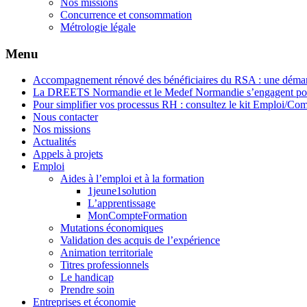
Nos missions
Concurrence et consommation
Métrologie légale
Menu
Accompagnement rénové des bénéficiaires du RSA : une démar
La DREETS Normandie et le Medef Normandie s’engagent pour
Pour simplifier vos processus RH : consultez le kit Emploi/C
Nous contacter
Nos missions
Actualités
Appels à projets
Emploi
Aides à l’emploi et à la formation
1jeune1solution
L’apprentissage
MonCompteFormation
Mutations économiques
Validation des acquis de l’expérience
Animation territoriale
Titres professionnels
Le handicap
Prendre soin
Entreprises et économie