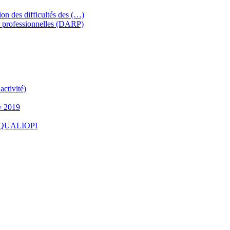
ion des difficultés des (…)
 professionnelles (DARP)
ctivité)
v 2019
 - QUALIOPI