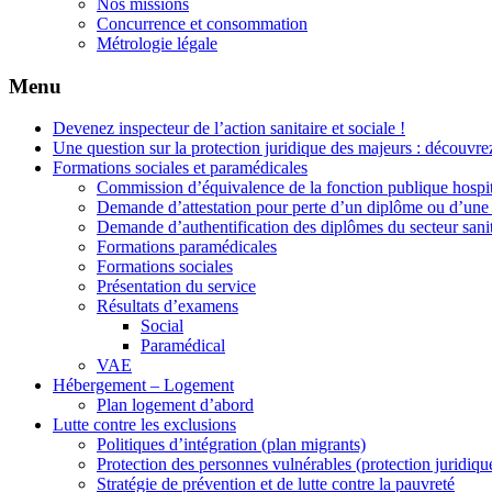
Nos missions
Concurrence et consommation
Métrologie légale
Menu
Devenez inspecteur de l’action sanitaire et sociale !
Une question sur la protection juridique des majeurs : découvrez
Formations sociales et paramédicales
Commission d’équivalence de la fonction publique hospit
Demande d’attestation pour perte d’un diplôme ou d’une 
Demande d’authentification des diplômes du secteur sanit
Formations paramédicales
Formations sociales
Présentation du service
Résultats d’examens
Social
Paramédical
VAE
Hébergement – Logement
Plan logement d’abord
Lutte contre les exclusions
Politiques d’intégration (plan migrants)
Protection des personnes vulnérables (protection juridiqu
Stratégie de prévention et de lutte contre la pauvreté