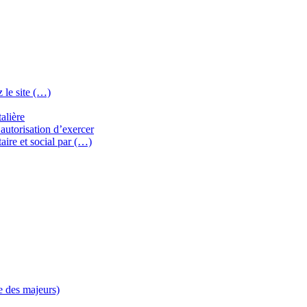
 le site (…)
alière
autorisation d’exercer
aire et social par (…)
e des majeurs)