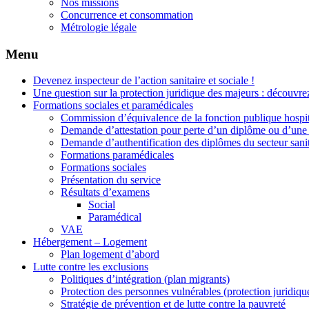
Nos missions
Concurrence et consommation
Métrologie légale
Menu
Devenez inspecteur de l’action sanitaire et sociale !
Une question sur la protection juridique des majeurs : découvrez
Formations sociales et paramédicales
Commission d’équivalence de la fonction publique hospit
Demande d’attestation pour perte d’un diplôme ou d’une 
Demande d’authentification des diplômes du secteur sanit
Formations paramédicales
Formations sociales
Présentation du service
Résultats d’examens
Social
Paramédical
VAE
Hébergement – Logement
Plan logement d’abord
Lutte contre les exclusions
Politiques d’intégration (plan migrants)
Protection des personnes vulnérables (protection juridiqu
Stratégie de prévention et de lutte contre la pauvreté