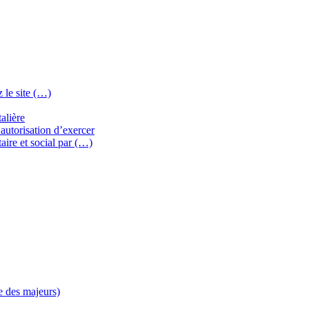
 le site (…)
alière
autorisation d’exercer
aire et social par (…)
e des majeurs)