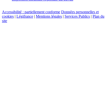
Accessibilité : partiellement conforme
Données personnelles et
cookies
|
Légifrance
|
Mentions légales
|
Services Publics
|
Plan du
site