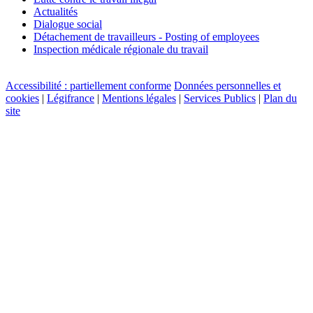
Actualités
Dialogue social
Détachement de travailleurs - Posting of employees
Inspection médicale régionale du travail
Accessibilité : partiellement conforme
Données personnelles et
cookies
|
Légifrance
|
Mentions légales
|
Services Publics
|
Plan du
site