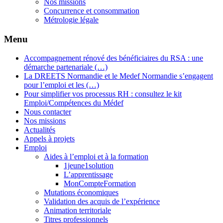
Nos missions
Concurrence et consommation
Métrologie légale
Menu
Accompagnement rénové des bénéficiaires du RSA : une
démarche partenariale (…)
La DREETS Normandie et le Medef Normandie s’engagent
pour l’emploi et les (…)
Pour simplifier vos processus RH : consultez le kit
Emploi/Compétences du Médef
Nous contacter
Nos missions
Actualités
Appels à projets
Emploi
Aides à l’emploi et à la formation
1jeune1solution
L’apprentissage
MonCompteFormation
Mutations économiques
Validation des acquis de l’expérience
Animation territoriale
Titres professionnels