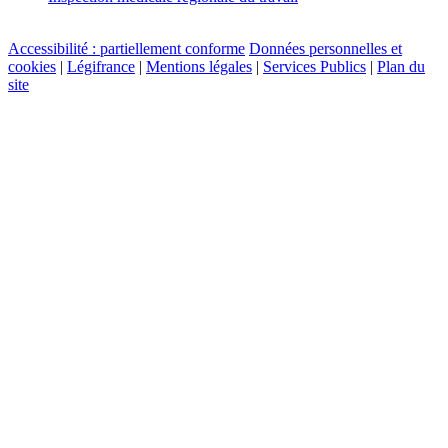
Accessibilité : partiellement conforme
Données personnelles et
cookies
|
Légifrance
|
Mentions légales
|
Services Publics
|
Plan du
site