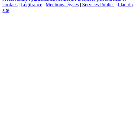
cookies
|
Légifrance
|
Mentions légales
|
Services Publics
|
Plan du
site