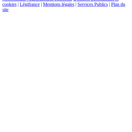
cookies
|
Légifrance
|
Mentions légales
|
Services Publics
|
Plan du
site